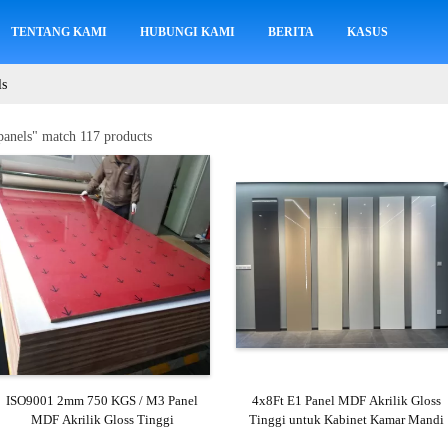
TENTANG KAMI
HUBUNGI KAMI
BERITA
KASUS
ls
panels
" match 117 products
ISO9001 2mm 750 KGS / M3 Panel
4x8Ft E1 Panel MDF Akrilik Gloss
MDF Akrilik Gloss Tinggi
Tinggi untuk Kabinet Kamar Mandi