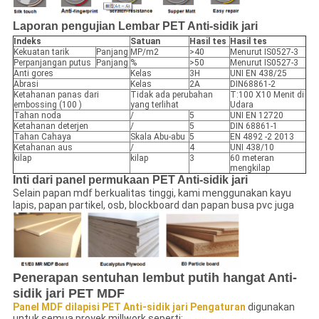
Laporan pengujian Lembar PET Anti-sidik jari
Indeks
Satuan
Hasil tes
Hasil tes
Kekuatan tarik
Panjang
MP/m2
>40
Menurut IS0527-3
Perpanjangan putus
Panjang
%
>50
Menurut IS0527-3
Anti gores
Kelas
3H
UNI EN 438/25
Abrasi
Kelas
2A
DIN68861-2
Ketahanan panas dari
Tidak ada perubahan
T:100 X10 Menit di
embossing (100 )
yang terlihat
Udara
Tahan noda
/
5
UNI EN 12720
Ketahanan deterjen
/
5
DIN 68861-1
Tahan Cahaya
Skala Abu-abu
5
EN 4892 -2 2013
Ketahanan aus
/
4
UNI 438/10
kilap
kilap
3
60 meteran
mengkilap
Inti dari panel permukaan PET Anti-sidik jari
Selain papan mdf berkualitas tinggi, kami menggunakan kayu
lapis, papan partikel, osb, blockboard dan papan busa pvc juga
Penerapan sentuhan lembut putih hangat Anti-
sidik jari PET MDF
Panel MDF dilapisi PET Anti-sidik jari Pengaturan
digunakan
untuk semua proyek millwork seperti: