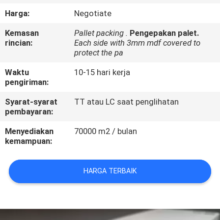
KAMI
Harga:
Negotiate
Kemasan
Pallet packing .
Pengepakan palet.
BERITA
rincian:
Each side with 3mm mdf covered to
protect the pa
KASUS
Waktu
10-15 hari kerja
pengiriman:
PERMINTAAN
Syarat-syarat
TT atau LC saat penglihatan
pembayaran:
PENAWARAN
Menyediakan
70000 m2 / bulan
kemampuan:
SITEMAP
HARGA TERBAIK
PRIVACY
POLICY