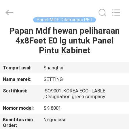
2026
Shanghai
Setting
Decorating
material
Panel MDF Dilaminasi PET
Co,.Ltd.
All
Rights
Papan Mdf hewan peliharaan
RUMAH
Reserved.
4x8Feet E0 lg untuk Panel
PRODUK
Pintu Kabinet
TENTANG
Tempat asal:
Shanghai
KAMI
Nama merek:
SETTING
Sertifikasi:
ISO9001 ,KOREA ECO- LABLE
TUR
,Designation green company
PABRIK
Nomor model:
SK-8001
Kuantitas min
Negosiasi
HUBUNGI
Order: