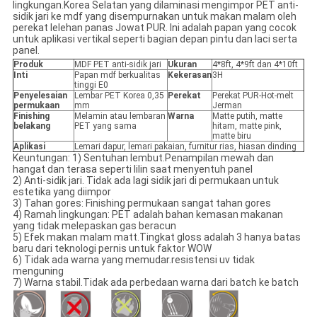
lingkungan.Korea Selatan yang dilaminasi mengimpor PET anti-
sidik jari ke mdf yang disempurnakan untuk makan malam oleh
perekat lelehan panas Jowat PUR. Ini adalah papan yang cocok
untuk aplikasi vertikal seperti bagian depan pintu dan laci serta
panel.
Produk
MDF PET anti-sidik jari
Ukuran
4*8ft, 4*9ft dan 4*10ft
Inti
Papan mdf berkualitas
Kekerasan
3H
tinggi E0
Penyelesaian
Lembar PET Korea 0,35
Perekat
Perekat PUR-Hot-melt
permukaan
mm
Jerman
Finishing
Melamin atau lembaran
Warna
Matte putih, matte
belakang
PET yang sama
hitam, matte pink,
matte biru
Aplikasi
Lemari dapur, lemari pakaian, furnitur rias, hiasan dinding
Keuntungan: 1) Sentuhan lembut.Penampilan mewah dan
hangat dan terasa seperti lilin saat menyentuh panel
2) Anti-sidik jari. Tidak ada lagi sidik jari di permukaan untuk
estetika yang diimpor
3) Tahan gores: Finishing permukaan sangat tahan gores
4) Ramah lingkungan: PET adalah bahan kemasan makanan
yang tidak melepaskan gas beracun
5) Efek makan malam matt.Tingkat gloss adalah 3 hanya batas
baru dari teknologi pernis untuk faktor WOW
6) Tidak ada warna yang memudar.resistensi uv tidak
menguning
7) Warna stabil.Tidak ada perbedaan warna dari batch ke batch